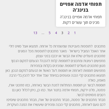
תפוחי אדמה אפויים
בנינג'ה
תפוחי אדמה אפויים בנינג'ה
מכינים תוך עשרים דקות.
13
…
5
4
3
2
1
מתכונים לתוספות מעניינות שמשפרות כל ארוחה. תמצאו אצל סוויט דולי
אתר האוכל המוביל בישראל · מאגר מתכונים לתוספות מכל הסוגים
מתכונים מעולים
שילוו את הבשר או יככבו בפני עצמן.
מחפשים רעיונות ומתכונים
לתוספות
קלות להכנה? הגעתם למקום הנכון!
מגוון
מתכונים
מעולים
לתוספות
שמכינים בקלות ובמהירות
מחפשים
תוספות
לארוחה או
תוספות
לעל האש? אז הגעתם למקום הנכון. כאן
תמצאו מתכונים קלי הכנה וטעימים במיוחד שכל אחד יכול להכין בלי הרבה
מאמץ, כאלה
תוספות
לבשר הן
תוספות
המתלוות למנת הבשר בארוחה, כמו
מתכוני
אורז,
פסטה, סלט ירקות, תפוחי אדמה בתנור ועוד. כמו כן, ניתן לכלול כאן גם
רטבים מסוימים לבשר.
מבחר מתכונים של פסטה, מבחר מתכונים של אורז, מבחר מתכונים שיוסיפו
לכם טעם לארוחה, מתכונים קלי הכנה ומהירים שיעשירו את המנה העיקרית.