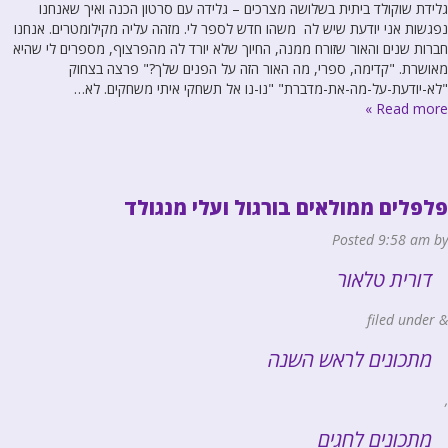
גלידת שוקולד ביתית בשלושה מצרכים – גלידה עם סרטון הכנה ואיך שאנחנו
נפגשות אני יודעת שיש לה משהו חדש לספר לי. מזהה עליה מקילומטרים. אנחנו
חברות שנים והאור שזורח ממנה, החיוך שלא יורד לה מהפרצוף, מספרים לי שהיא
מאושרת. "קדימה, ספרי, מה האור הזה על הפנים שלך?" פרצה בצחוק
"לא-יודעת-על-מה-את-מדברת" "נו-נו אל תשחקי איתי משחקים. לא…
Read more »
פלפלים ממולאים בורגול ועלי מנגולד
Posted
9:58 am
by
דורית טלאור
filed under
&
מתכונים לראש השנה
,
מתכונים לחגים