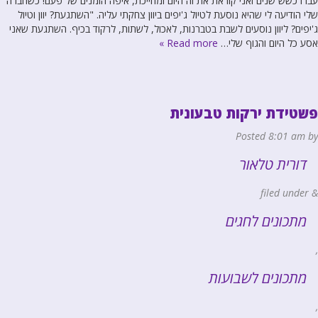
עברו כשש שנים ואני קוראת את זה היום ומחייכת, איפה הזמנים של פעם! כשחברה
שלי הודיעה לי שהיא נוסעת לטיול ג'יפים ביוון צחקתי עליה. "השתגעת? יוון וטיול
ג'יפים? ליוון נוסעים לשבת בטברנות, לאכול, לשתות, לרקוד בכיף. השתגעת שאני
אסע כל היום והגוף שלי…
Read more »
פשטידת ירקות טבעונית
Posted
8:01 am
by
דורית טלאור
filed under
&
מתכונים לחגים
,
מתכונים לשבועות
,