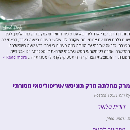
תחתיות מרנג עם קארד לימון בא עם סיפור מתוק חמצמץ בדיוק כמו הלימון. לפני
שנים בלהט ויכוח עם אחותי, מה-שקורה-לנו-שלוש-פעמים-בשעה-בערך, קראתי לה
מפגרת. כנראה שחזרתי על המילה כמה פעמים כי אחרי רבע שעה כשהשלמנו
התקשרה ואמרה לי:"תשמעי ממש נעלבתי שקראת לי מפגרת." "נו אבל היית
מפגרת! " התפוצצתי מצחוק "די די תפסיקי לקרא לי מפגרת זה…
Read more »
מרק מחלתה מרק תוניסאי/טריפוליטאי מסורתי
Posted
10:31 pm
by
דורית טלאור
filed under
&
מתכונים לחגים