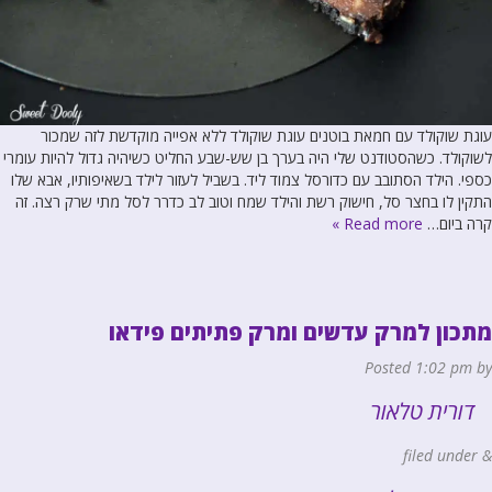
עוגת שוקולד עם חמאת בוטנים עוגת שוקולד ללא אפייה מוקדשת לזה שמכור
לשוקולד. כשהסטודנט שלי היה בערך בן שש-שבע החליט כשיהיה גדול להיות עומרי
כספי. הילד הסתובב עם כדורסל צמוד ליד. בשביל לעזור לילד בשאיפותיו, אבא שלו
התקין לו בחצר סל, חישוק רשת והילד שמח וטוב לב כדרר לסל מתי שרק רצה. זה
קרה ביום…
Read more »
מתכון למרק עדשים ומרק פתיתים פידאו
Posted
1:02 pm
by
דורית טלאור
filed under
&