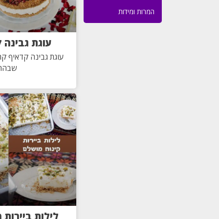
המרות ומידות
עוגת גבינה 
עוגת גבינה קדאיף קר
שבהח
לילות ביירות 