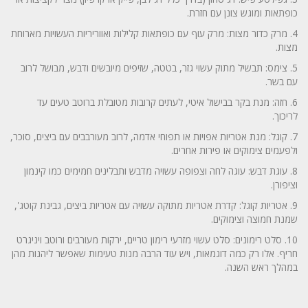
כופתאות ומוגש צונן עם חזרת.
4. מרק כדור מצות: מרק עוף עם כופתאות קלילות ואווריריות העשויות מארוחת
מצות.
5. צימס: תבשיל מתוק עשוי גזר, בטטה, שזיפים מיובשים ודבש, מבושל לרוב
עם בשר.
6. חזה: מנת בקר בבישול איטי, לעתים קרובות מטובלת ברוטב טעים עד
לריכוך.
7. קוגל: מנת אטריות אפויות או תפוחי אדמה, לרוב מעורבבים עם ביצים, סוכר,
ולפעמים צימוקים או פירות אחרים.
8. עוגת דבש: עוגה לחה וצפופה עשויה מדבש ותבלינים חמימים כמו קינמון
וציפורן.
9. אטריות קוגל: קדרת אטריות מתוקה עשויה עם אטריות ביצים, גבינת קוטג',
שמנת חמוצה וצימוקים.
10. סלט רימונים: סלט עשוי מזרעי רימון טריים, ירקות מעורבים ורוטב ויניגרט
חריף. אלו רק כמה דוגמאות, ויש עוד הרבה מנות טעימות שאפשר ליהנות מהן
במהלך ראש השנה.