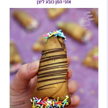
אזני המן כובע ליצן