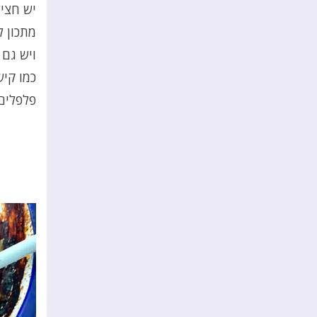
יש חציל
מתכון ל
ויש גם 
כמו קיש
פלפלים 