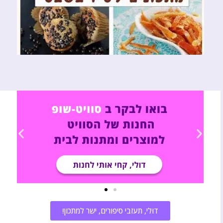
דוּלי, תעזבי סיפורים, ישר למתכון!